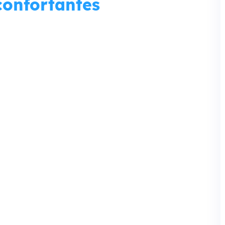
confortantes