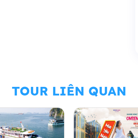
TOUR LIÊN QUAN