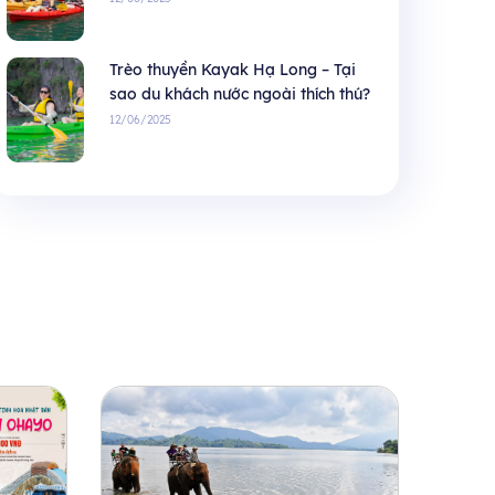
Trèo thuyền Kayak Hạ Long – Tại
sao du khách nước ngoài thích thú?
12/06/2025