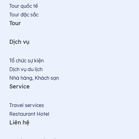
Tour quốc tế
Tour đặc sắc
Tour
Dịch vụ
Tổ chức sự kiện
Dịch vụ du lịch
Nhà hàng, Khách sạn
Service
Travel services
Restaurant Hotel
Liên hệ