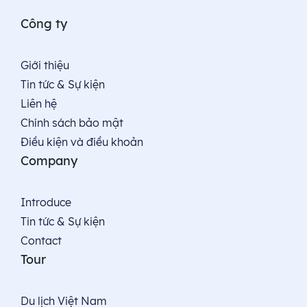
Công ty
Giới thiệu
Tin tức & Sự kiện
Liên hệ
Chính sách bảo mật
Điều kiện và điều khoản
Company
Introduce
Tin tức & Sự kiện
Contact
Tour
Du lịch Việt Nam