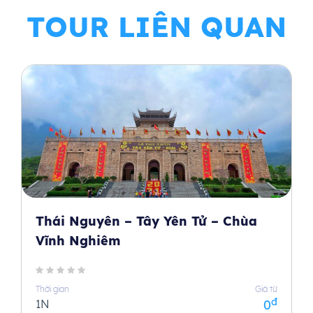
TOUR LIÊN QUAN
Thái Nguyên – Tây Yên Tử – Chùa
Vĩnh Nghiêm
Thời gian
Giá từ
đ
1N
0