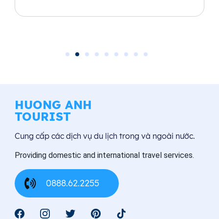
HUONG ANH
TOURIST
Cung cấp các dịch vụ du lịch trong và ngoài nước.
Providing domestic and international travel services.
0888.62.2255