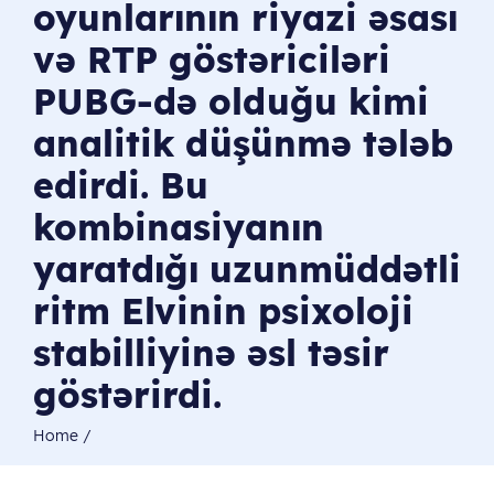
oyunlarının riyazi əsası
və RTP göstəriciləri
PUBG-də olduğu kimi
analitik düşünmə tələb
edirdi. Bu
kombinasiyanın
yaratdığı uzunmüddətli
ritm Elvinin psixoloji
stabilliyinə əsl təsir
göstərirdi.
Home
/