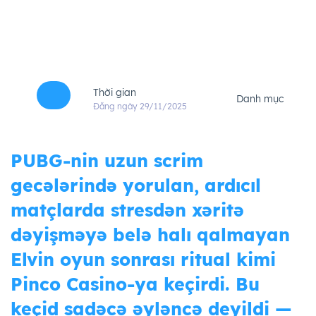
Thời gian
Danh mục
Đăng ngày 29/11/2025
PUBG-nin uzun scrim
gecələrində yorulan, ardıcıl
matçlarda stresdən xəritə
dəyişməyə belə halı qalmayan
Elvin oyun sonrası ritual kimi
Pinco Casino-ya keçirdi. Bu
keçid sadəcə əyləncə deyildi —