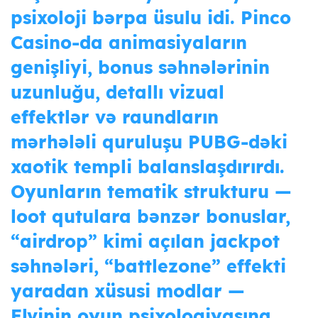
psixoloji bərpa üsulu idi. Pinco
Casino-da animasiyaların
genişliyi, bonus səhnələrinin
uzunluğu, detallı vizual
effektlər və raundların
mərhələli quruluşu PUBG-dəki
xaotik templi balanslaşdırırdı.
Oyunların tematik strukturu —
loot qutulara bənzər bonuslar,
“airdrop” kimi açılan jackpot
səhnələri, “battlezone” effekti
yaradan xüsusi modlar —
Elvinin oyun psixologiyasına