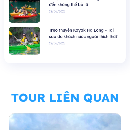
đến không thể bỏ lỡ
12/06/2025
Trèo thuyền Kayak Hạ Long – Tại
sao du khách nước ngoài thích thú?
12/06/2025
TOUR LIÊN QUAN