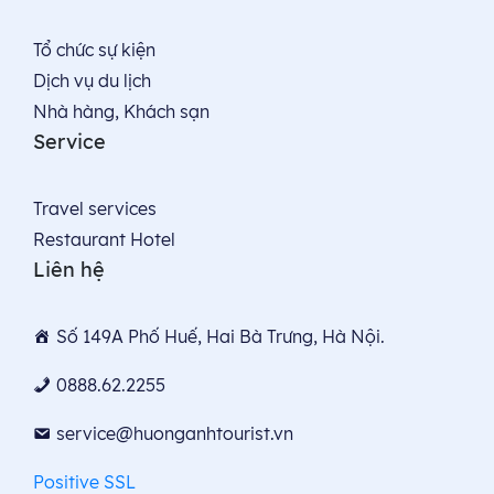
Tổ chức sự kiện
Dịch vụ du lịch
Nhà hàng, Khách sạn
Service
Travel services
Restaurant Hotel
Liên hệ
Số 149A Phố Huế, Hai Bà Trưng, Hà Nội.
0888.62.2255
service@huonganhtourist.vn
Positive SSL