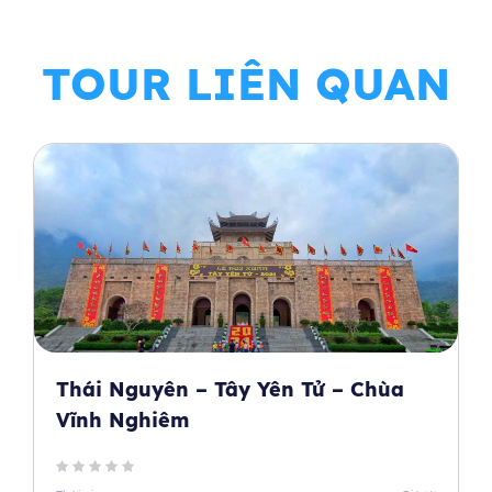
TOUR LIÊN QUAN
Thái Nguyên – Tây Yên Tử – Chùa
Vĩnh Nghiêm