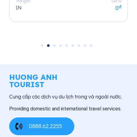
Thời gian
Giá từ
đ
1N
0
HUONG ANH
TOURIST
Cung cấp các dịch vụ du lịch trong và ngoài nước.
Providing domestic and international travel services.
0888.62.2255