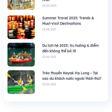
24/06/2025
Summer Travel 2025: Trends &
Must-Visit Destinations
12/06/2025
Du lịch hè 2025: Xu hướng & điểm
đến không thể bỏ lỡ
12/06/2025
Trèo thuyền Kayak Hạ Long – Tại
sao du khách nước ngoài thích thú?
12/06/2025