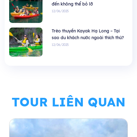
đến không thể bỏ lỡ
12/06/2025
Trèo thuyền Kayak Hạ Long – Tại
sao du khách nước ngoài thích thú?
12/06/2025
TOUR LIÊN QUAN