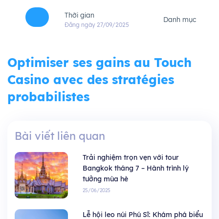
Thời gian
Danh mục
Đăng ngày 27/09/2025
Optimiser ses gains au Touch
Casino avec des stratégies
probabilistes
Bài viết liên quan
Trải nghiệm trọn vẹn với tour
Bangkok tháng 7 – Hành trình lý
tưởng mùa hè
25/06/2025
Lễ hội leo núi Phú Sĩ: Khám phá biểu