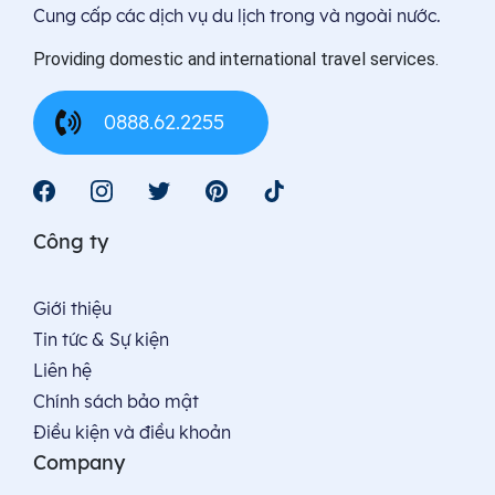
Cung cấp các dịch vụ du lịch trong và ngoài nước.
Providing domestic and international travel services.
0888.62.2255
Công ty
Giới thiệu
Tin tức & Sự kiện
Liên hệ
Chính sách bảo mật
Điều kiện và điều khoản
Company