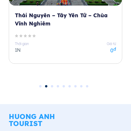
Thái Nguyên – Tây Yên Tử – Chùa
Vĩnh Nghiêm
Thời gian
Giá từ
đ
1N
0
HUONG ANH
TOURIST