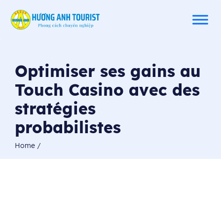
Optimiser ses gains au
Touch Casino avec des
stratégies
probabilistes
Home
/