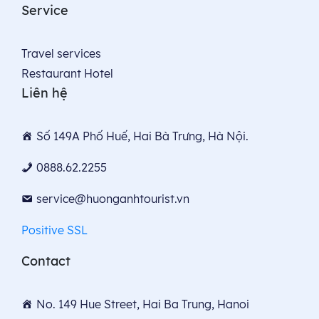
Service
Travel services
Restaurant Hotel
Liên hệ
Số 149A Phố Huế, Hai Bà Trưng, Hà Nội.
0888.62.2255
service@huonganhtourist.vn
Positive SSL
Contact
No. 149 Hue Street, Hai Ba Trung, Hanoi