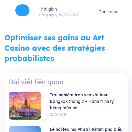
Thời gian
Danh mục
Đăng ngày 30/09/2025
Optimiser ses gains au Art
Casino avec des stratégies
probabilistes
Bài viết liên quan
Trải nghiệm trọn vẹn với tour
Bangkok tháng 7 – Hành trình lý
tưởng mùa hè
25/06/2025
Lễ hội leo núi Phú Sĩ: Khám phá biểu