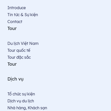
Introduce
Tin tức & Sự kiện
Contact
Tour
Du lịch Việt Nam
Tour quốc tế
Tour đặc sắc
Tour
Dịch vụ
Tổ chức sự kiện
Dịch vụ du lịch
Nhà hàng, Khách sạn