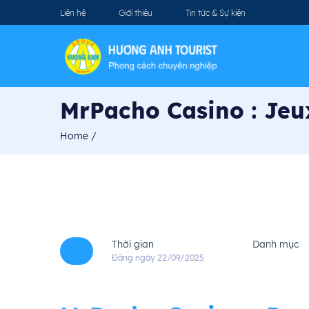
Liên hệ
Giới thiệu
Tin tức & Sự kiện
MrPacho Casino : Jeu
Home
/
Thời gian
Danh mục
Đăng ngày 22/09/2025