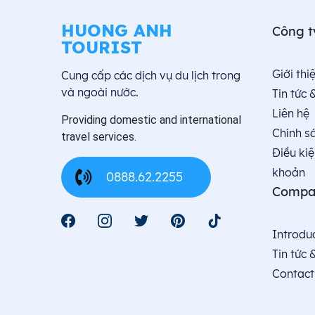
HUONG ANH
Công t
TOURIST
Giới thiê
Cung cấp các dịch vụ du lịch trong
và ngoài nước.
Tin tức 
Liên hệ
Providing domestic and international
Chính s
travel services.
Điều kiệ
khoản
0888.62.2255
Compa
Introdu
Tin tức 
Contact