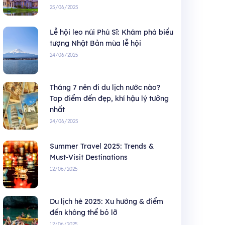
25/06/2025
Lễ hội leo núi Phú Sĩ: Khám phá biểu
tượng Nhật Bản mùa lễ hội
24/06/2025
Tháng 7 nên đi du lịch nước nào?
Top điểm đến đẹp, khí hậu lý tưởng
nhất
24/06/2025
Summer Travel 2025: Trends &
Must-Visit Destinations
12/06/2025
Du lịch hè 2025: Xu hướng & điểm
đến không thể bỏ lỡ
12/06/2025