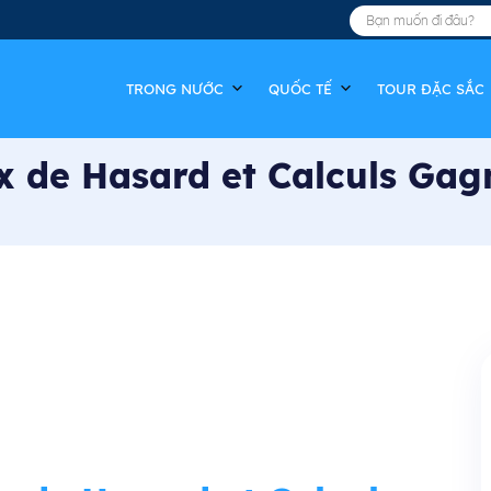
TRONG NƯỚC
QUỐC TẾ
TOUR ĐẶC SẮC
x de Hasard et Calculs Gag