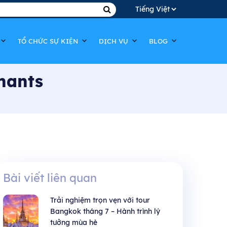
Choose
a
TỔ CHỨC SỰ KIỆN
DỊCH VỤ
BLOG
language
nants
Bài viết liên quan
Trải nghiệm trọn vẹn với tour
Bangkok tháng 7 – Hành trình lý
tưởng mùa hè