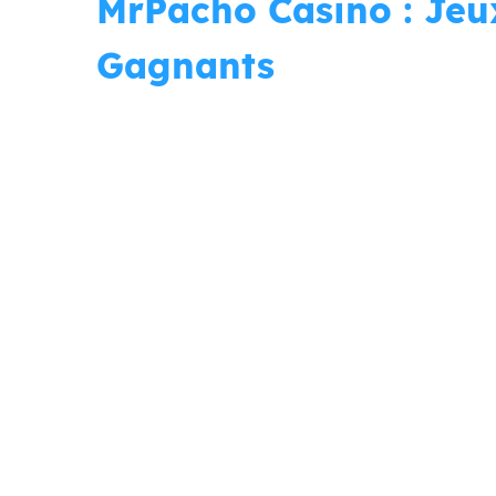
MrPacho Casino : Jeu
Gagnants