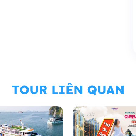
TOUR LIÊN QUAN