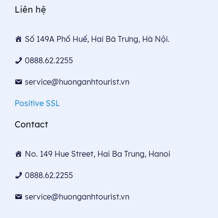
Liên hệ
Số 149A Phố Huế, Hai Bà Trưng, Hà Nội.
0888.62.2255
service@huonganhtourist.vn
Positive SSL
Contact
No. 149 Hue Street, Hai Ba Trung, Hanoi
0888.62.2255
service@huonganhtourist.vn