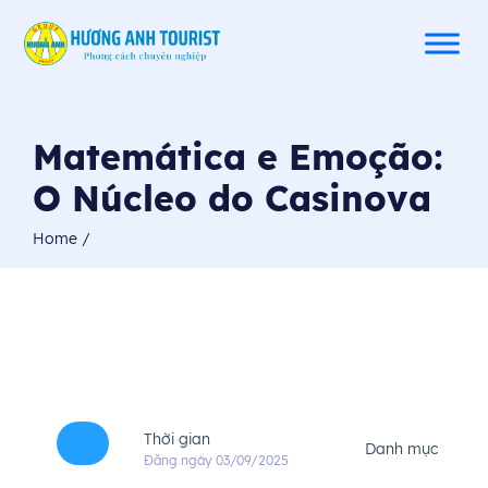
Matemática e Emoção:
O Núcleo do Casinova
Home
/
Thời gian
Danh mục
Đăng ngày 03/09/2025