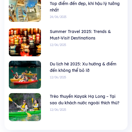
Top điểm đến đẹp, khí hậu lý tưởng
nhất
24/06/2025
Summer Travel 2025: Trends &
Must-Visit Destinations
12/06/2025
Du lịch hè 2025: Xu hướng & điểm
đến không thể bỏ lỡ
12/06/2025
Trèo thuyền Kayak Hạ Long – Tại
sao du khách nước ngoài thích thú?
12/06/2025