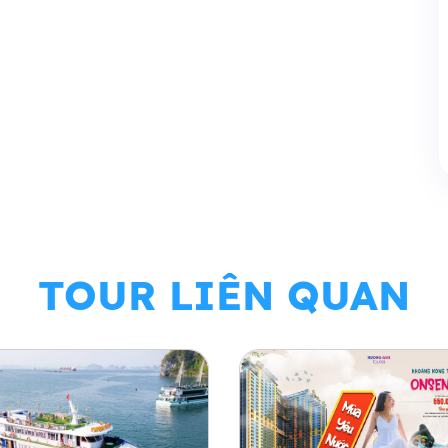
TOUR LIÊN QUAN