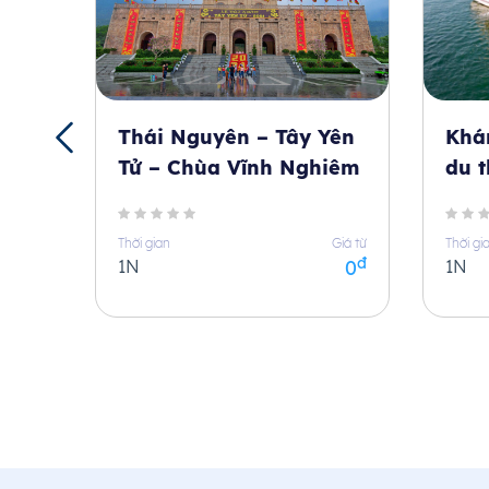
 –
Thái Nguyên – Tây Yên
Khá
C
Tử – Chùa Vĩnh Nghiêm
du 
U
Giá từ
Thời gian
Giá từ
Thời gi
đ
đ
0
1N
0
1N