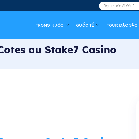
TRONG NƯỚC
QUỐC TẾ
TOUR ĐẶC SẮC
Cotes au Stake7 Casino