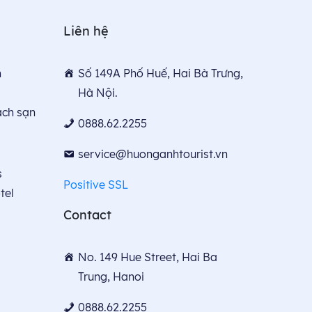
Liên hệ
n
Số 149A Phố Huế, Hai Bà Trưng,
Hà Nội.
́ch sạn
0888.62.2255
service@huonganhtourist.vn
s
Positive SSL
tel
Contact
No. 149 Hue Street, Hai Ba
Trung, Hanoi
0888.62.2255