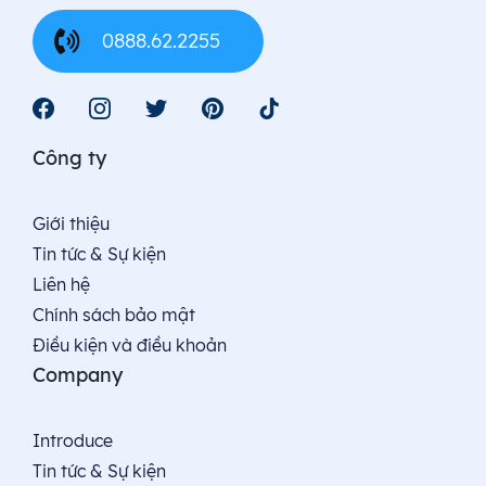
0888.62.2255
Công ty
Giới thiệu
Tin tức & Sự kiện
Liên hệ
Chính sách bảo mật
Điều kiện và điều khoản
Company
Introduce
Tin tức & Sự kiện