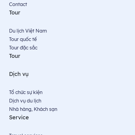
Contact
Tour
Du lịch Việt Nam
Tour quốc tế
Tour đặc sắc
Tour
Dịch vụ
Tổ chức sự kiện
Dịch vụ du lịch
Nhà hàng, Khách sạn
Service