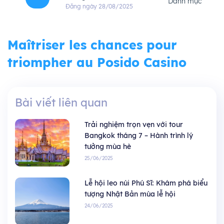
Danh mục
Đăng ngày 28/08/2025
Maîtriser les chances pour
triompher au Posido Casino
Bài viết liên quan
Trải nghiệm trọn vẹn với tour
Bangkok tháng 7 – Hành trình lý
tưởng mùa hè
25/06/2025
Lễ hội leo núi Phú Sĩ: Khám phá biểu
tượng Nhật Bản mùa lễ hội
24/06/2025