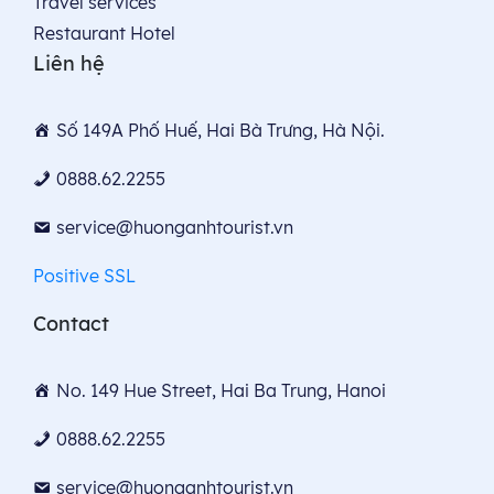
Travel services
Restaurant Hotel
Liên hệ
Số 149A Phố Huế, Hai Bà Trưng, Hà Nội.
0888.62.2255
service@huonganhtourist.vn
Positive SSL
Contact
No. 149 Hue Street, Hai Ba Trung, Hanoi
0888.62.2255
service@huonganhtourist.vn