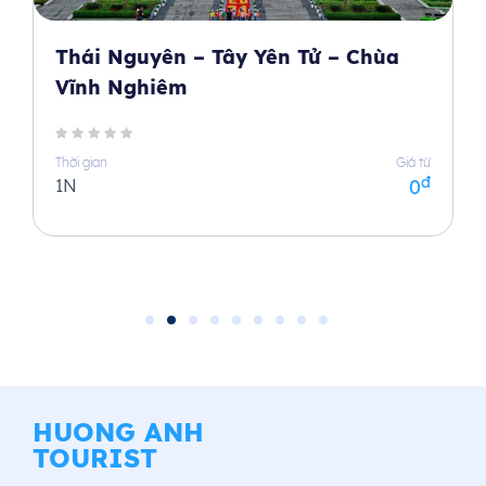
Thái Nguyên – Tây Yên Tử – Chùa
Vĩnh Nghiêm
Thời gian
Giá từ
đ
1N
0
HUONG ANH
TOURIST