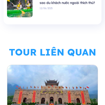
sao du khách nước ngoài thích thú?
12/06/2025
TOUR LIÊN QUAN