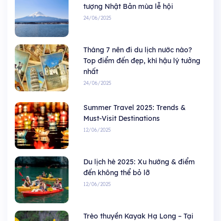
tượng Nhật Bản mùa lễ hội
24/06/2025
Tháng 7 nên đi du lịch nước nào?
Top điểm đến đẹp, khí hậu lý tưởng
nhất
24/06/2025
Summer Travel 2025: Trends &
Must-Visit Destinations
12/06/2025
Du lịch hè 2025: Xu hướng & điểm
đến không thể bỏ lỡ
12/06/2025
Trèo thuyền Kayak Hạ Long – Tại