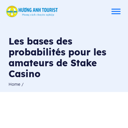
Les bases des
probabilités pour les
amateurs de Stake
Casino
Home
/