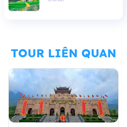
12/06/2025
TOUR LIÊN QUAN