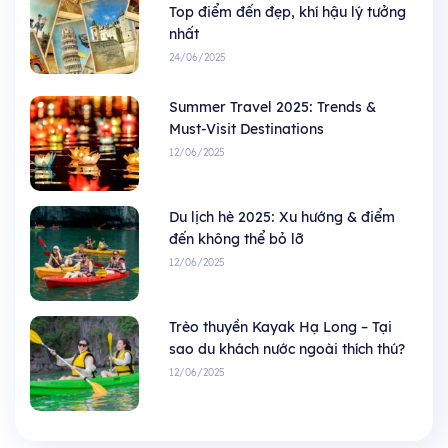
Top điểm đến đẹp, khí hậu lý tưởng
nhất
24/06/2025
Summer Travel 2025: Trends &
Must-Visit Destinations
12/06/2025
Du lịch hè 2025: Xu hướng & điểm
đến không thể bỏ lỡ
12/06/2025
Trèo thuyền Kayak Hạ Long – Tại
sao du khách nước ngoài thích thú?
12/06/2025