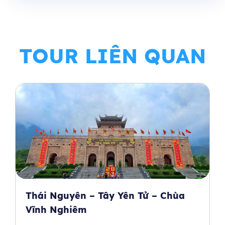
TOUR LIÊN QUAN
Thái Nguyên – Tây Yên Tử – Chùa
Vĩnh Nghiêm