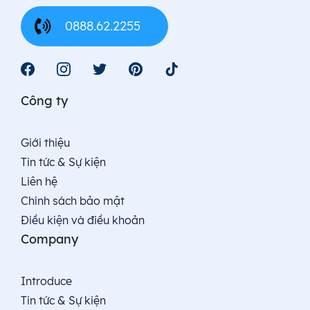
0888.62.2255
Công ty
Giới thiệu
Tin tức & Sự kiện
Liên hệ
Chính sách bảo mật
Điều kiện và điều khoản
Company
Introduce
Tin tức & Sự kiện