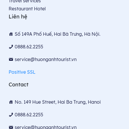
Travel services
Restaurant Hotel
Liên hệ
Số 149A Phố Huế, Hai Bà Trưng, Hà Nội.
0888.62.2255
service@huonganhtourist.vn
Positive SSL
Contact
No. 149 Hue Street, Hai Ba Trung, Hanoi
0888.62.2255
service@huonganhtourist.vn