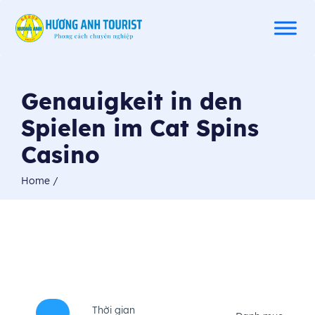
Genauigkeit in den
Spielen im Cat Spins
Casino
Home
/
Thời gian