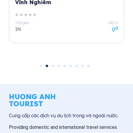
Vĩnh Nghiêm
Thời gian
Giá từ
đ
1N
0
HUONG ANH
TOURIST
Cung cấp các dịch vụ du lịch trong và ngoài nước.
Providing domestic and international travel services.