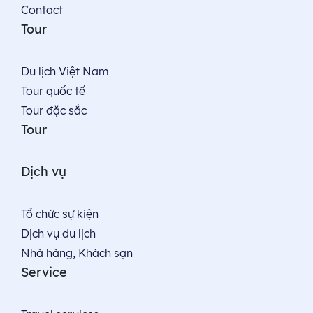
Contact
Tour
Du lịch Việt Nam
Tour quốc tế
Tour đặc sắc
Tour
Dịch vụ
Tổ chức sự kiện
Dịch vụ du lịch
Nhà hàng, Khách sạn
Service