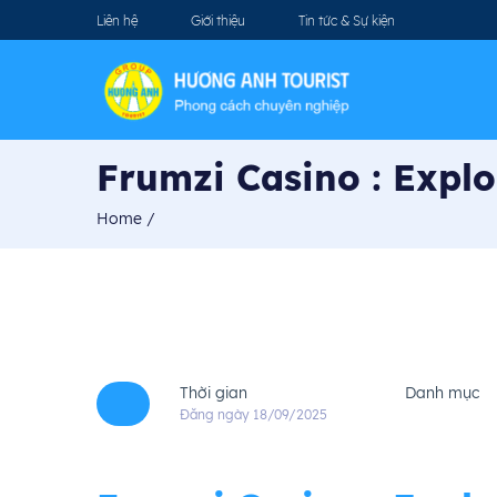
Liên hệ
Giới thiệu
Tin tức & Sự kiện
Frumzi Casino : Explo
Home
/
Thời gian
Danh mục
Đăng ngày 18/09/2025