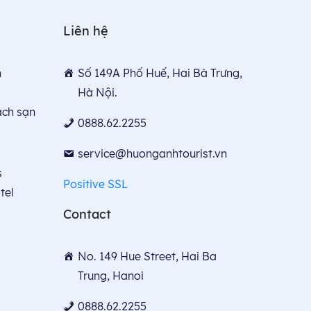
Liên hệ
n
Số 149A Phố Huế, Hai Bà Trưng,
Hà Nội.
́ch sạn
0888.62.2255
service@huonganhtourist.vn
s
Positive SSL
tel
Contact
No. 149 Hue Street, Hai Ba
Trung, Hanoi
0888.62.2255