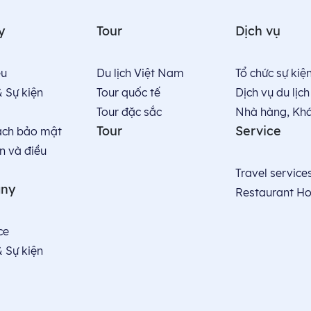
y
Tour
Dịch vụ
̣u
Du lịch Việt Nam
Tổ chức sự kiệ
& Sự kiện
Tour quốc tế
Dịch vụ du lịch
Tour đặc sắc
Nhà hàng, Kha
Tour
Service
ách bảo mật
n và điều
Travel service
ny
Restaurant Ho
ce
& Sự kiện