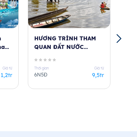
n
HƯƠNG TRÌNH THAM
KH
hanh
QUAN ĐẤT NƯỚC
PHO
TRIỆU VOI: HÀ NỘI –
LỆ 
Thời g
LÀO – PAKSAN – VIÊN
SHA
5N4
Giá từ
Thời gian
Giá từ
CHĂN – LUANG
TH
1,2tr
6N5Đ
9,5tr
PRABANG – XIÊNG
BA
KHOẢNG