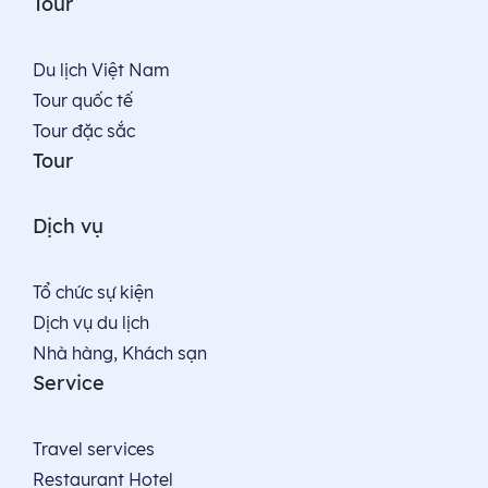
Tour
Du lịch Việt Nam
Tour quốc tế
Tour đặc sắc
Tour
Dịch vụ
Tổ chức sự kiện
Dịch vụ du lịch
Nhà hàng, Khách sạn
Service
Travel services
Restaurant Hotel