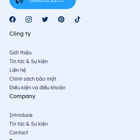
Công ty
Giới thiệu
Tin tức & Sự kiện
Liên hệ
Chính sách bảo mật
Điều kiện và điều khoản
Company
Introduce
Tin tức & Sự kiện
Contact