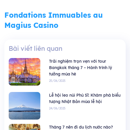
Fondations Immuables au
Magius Casino
Bài viết liên quan
Trải nghiệm trọn vẹn với tour
Bangkok tháng 7 – Hành trình lý
tưởng mùa hè
25/06/2025
Lễ hội leo núi Phú Sĩ: Khám phá biểu
tượng Nhật Bản mùa lễ hội
24/06/2025
Tháng 7 nên đi du lịch nước nào?