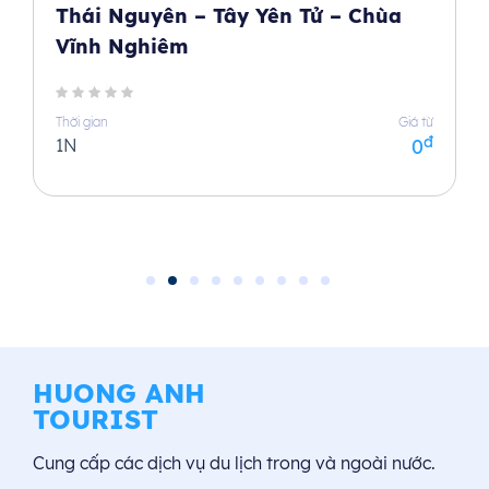
Thái Nguyên – Tây Yên Tử – Chùa
Vĩnh Nghiêm
Thời gian
Giá từ
đ
1N
0
HUONG ANH
TOURIST
Cung cấp các dịch vụ du lịch trong và ngoài nước.