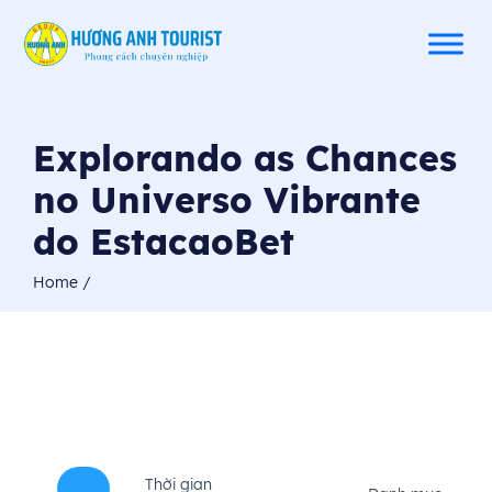
Explorando as Chances
no Universo Vibrante
do EstacaoBet
Home
/
Thời gian