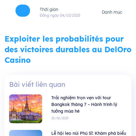
Thời gian
Danh mục
Đăng ngày 04/10/2025
Exploiter les probabilités pour
des victoires durables au DelOro
Casino
Bài viết liên quan
Trải nghiệm trọn vẹn với tour
Bangkok tháng 7 – Hành trình lý
tưởng mùa hè
25/06/2025
Lễ hội leo núi Phú Sĩ: Khám phá biểu