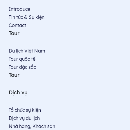
Introduce
Tin tức & Sự kiện
Contact
Tour
Du lịch Việt Nam
Tour quốc tế
Tour đặc sắc
Tour
Dịch vụ
Tổ chức sự kiện
Dịch vụ du lịch
Nhà hàng, Khách sạn