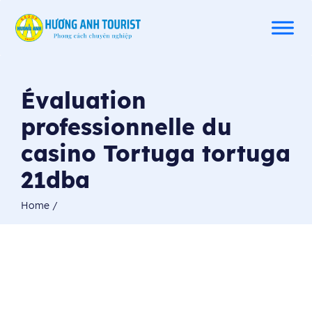
Évaluation
professionnelle du
casino Tortuga tortuga
21dba
Home
/