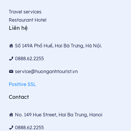
Travel services
Restaurant Hotel
Liên hệ
Số 149A Phố Huế, Hai Bà Trưng, Hà Nội.
0888.62.2255
service@huonganhtourist.vn
Positive SSL
Contact
No. 149 Hue Street, Hai Ba Trung, Hanoi
0888.62.2255