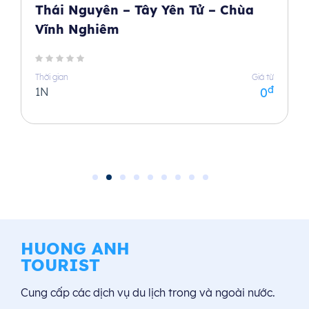
Thái Nguyên – Tây Yên Tử – Chùa
Vĩnh Nghiêm
Thời gian
Giá từ
đ
1N
0
HUONG ANH
TOURIST
Cung cấp các dịch vụ du lịch trong và ngoài nước.