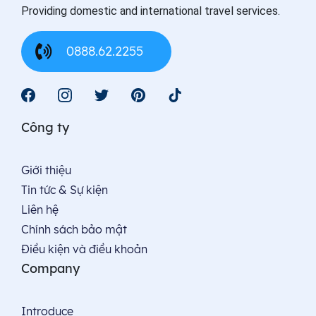
Providing domestic and international travel services.
0888.62.2255
Công ty
Giới thiệu
Tin tức & Sự kiện
Liên hệ
Chính sách bảo mật
Điều kiện và điều khoản
Company
Introduce