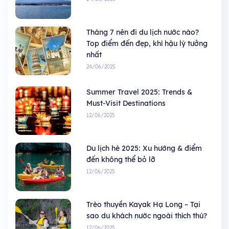
Tháng 7 nên đi du lịch nước nào?
Top điểm đến đẹp, khí hậu lý tưởng
nhất
24/06/2025
Summer Travel 2025: Trends &
Must-Visit Destinations
12/06/2025
Du lịch hè 2025: Xu hướng & điểm
đến không thể bỏ lỡ
12/06/2025
Trèo thuyền Kayak Hạ Long – Tại
sao du khách nước ngoài thích thú?
12/06/2025