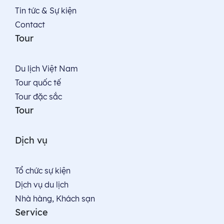
Tin tức & Sự kiện
Contact
Tour
Du lịch Việt Nam
Tour quốc tế
Tour đặc sắc
Tour
Dịch vụ
Tổ chức sự kiện
Dịch vụ du lịch
Nhà hàng, Khách sạn
Service