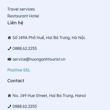
Travel services
Restaurant Hotel
Liên hệ
Số 149A Phố Huế, Hai Bà Trưng, Hà Nội.
0888.62.2255
service@huonganhtourist.vn
Positive SSL
Contact
No. 149 Hue Street, Hai Ba Trung, Hanoi
0888.62.2255