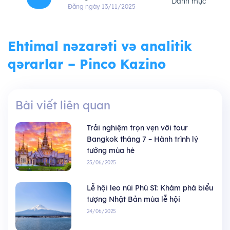
Danh mục
Đăng ngày 13/11/2025
Ehtimal nəzarəti və analitik
qərarlar – Pinco Kazino
Bài viết liên quan
Trải nghiệm trọn vẹn với tour
Bangkok tháng 7 – Hành trình lý
tưởng mùa hè
25/06/2025
Lễ hội leo núi Phú Sĩ: Khám phá biểu
tượng Nhật Bản mùa lễ hội
24/06/2025