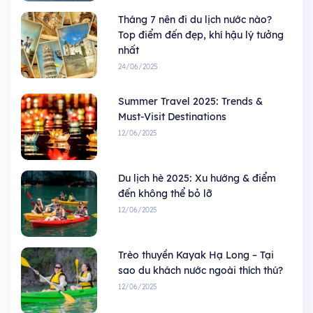
Tháng 7 nên đi du lịch nước nào?
Top điểm đến đẹp, khí hậu lý tưởng
nhất
24/06/2025
Summer Travel 2025: Trends &
Must-Visit Destinations
12/06/2025
Du lịch hè 2025: Xu hướng & điểm
đến không thể bỏ lỡ
12/06/2025
Trèo thuyền Kayak Hạ Long – Tại
sao du khách nước ngoài thích thú?
12/06/2025