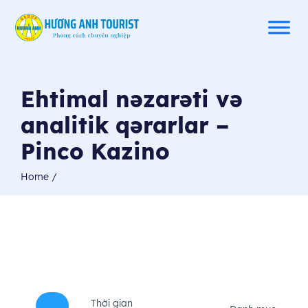
Ehtimal nəzarəti və
analitik qərarlar –
Pinco Kazino
Home
/
Thời gian