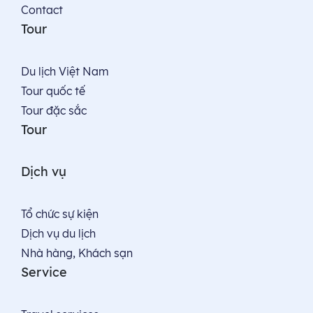
Contact
Tour
Du lịch Việt Nam
Tour quốc tế
Tour đặc sắc
Tour
Dịch vụ
Tổ chức sự kiện
Dịch vụ du lịch
Nhà hàng, Khách sạn
Service