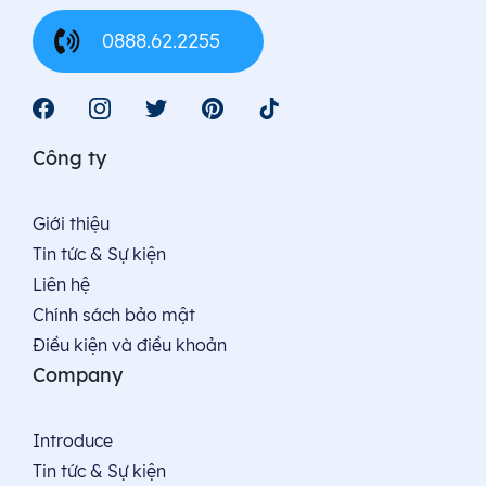
0888.62.2255
Công ty
Giới thiệu
Tin tức & Sự kiện
Liên hệ
Chính sách bảo mật
Điều kiện và điều khoản
Company
Introduce
Tin tức & Sự kiện