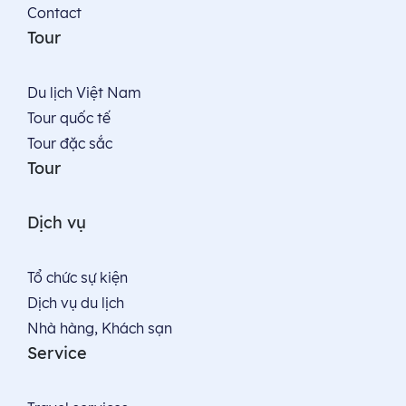
Contact
Tour
Du lịch Việt Nam
Tour quốc tế
Tour đặc sắc
Tour
Dịch vụ
Tổ chức sự kiện
Dịch vụ du lịch
Nhà hàng, Khách sạn
Service