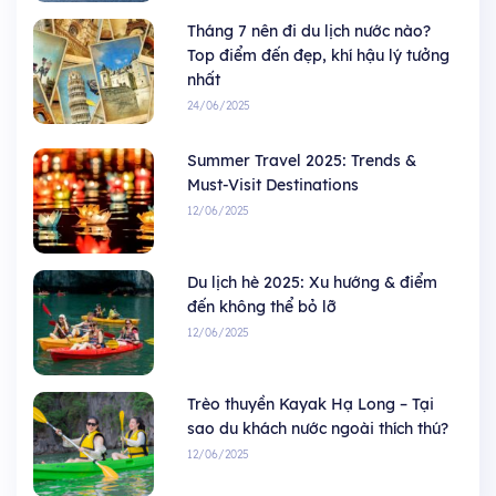
Tháng 7 nên đi du lịch nước nào?
Top điểm đến đẹp, khí hậu lý tưởng
nhất
24/06/2025
Summer Travel 2025: Trends &
Must-Visit Destinations
12/06/2025
Du lịch hè 2025: Xu hướng & điểm
đến không thể bỏ lỡ
12/06/2025
Trèo thuyền Kayak Hạ Long – Tại
sao du khách nước ngoài thích thú?
12/06/2025