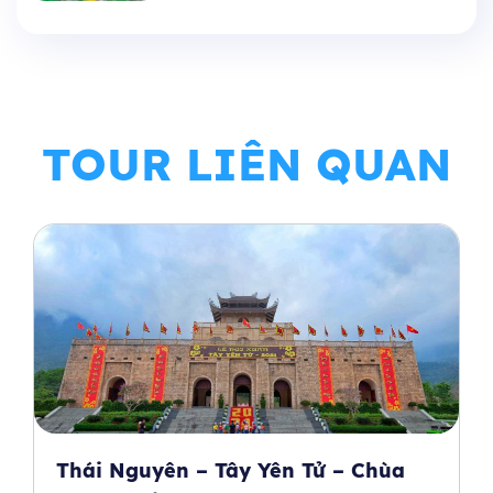
TOUR LIÊN QUAN
Thái Nguyên – Tây Yên Tử – Chùa