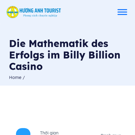
Die Mathematik des
Erfolgs im Billy Billion
Casino
Home
/
Thời gian