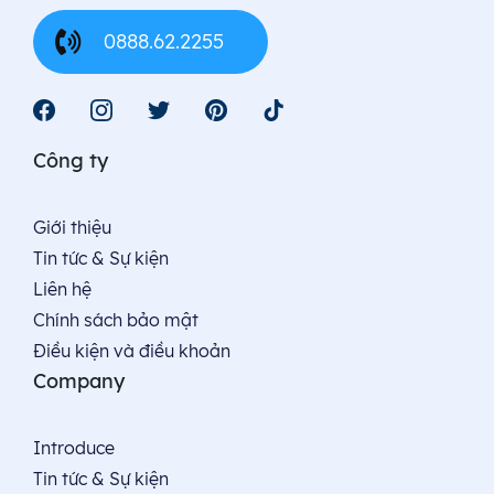
0888.62.2255
Công ty
Giới thiệu
Tin tức & Sự kiện
Liên hệ
Chính sách bảo mật
Điều kiện và điều khoản
Company
Introduce
Tin tức & Sự kiện