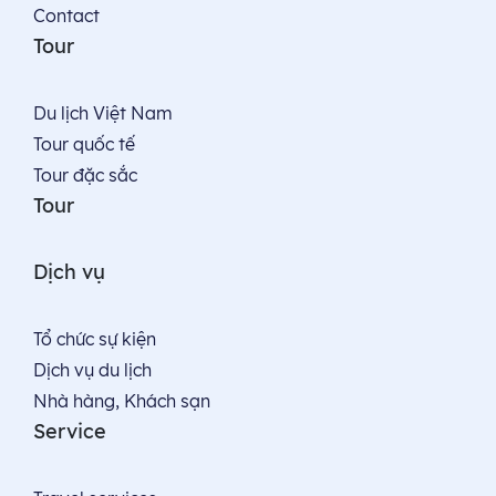
Contact
Tour
Du lịch Việt Nam
Tour quốc tế
Tour đặc sắc
Tour
Dịch vụ
Tổ chức sự kiện
Dịch vụ du lịch
Nhà hàng, Khách sạn
Service