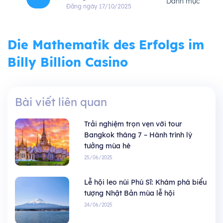
Danh mục
Đăng ngày 17/10/2025
Die Mathematik des Erfolgs im
Billy Billion Casino
Bài viết liên quan
Trải nghiệm trọn vẹn với tour
Bangkok tháng 7 – Hành trình lý
tưởng mùa hè
25/06/2025
Lễ hội leo núi Phú Sĩ: Khám phá biểu
tượng Nhật Bản mùa lễ hội
24/06/2025