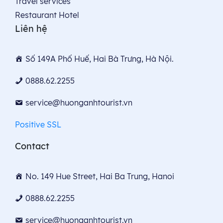
Travel services
Restaurant Hotel
Liên hệ
Số 149A Phố Huế, Hai Bà Trưng, Hà Nội.
0888.62.2255
service@huonganhtourist.vn
Positive SSL
Contact
No. 149 Hue Street, Hai Ba Trung, Hanoi
0888.62.2255
service@huonganhtourist.vn