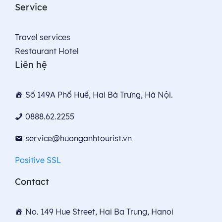
Service
Travel services
Restaurant Hotel
Liên hệ
Số 149A Phố Huế, Hai Bà Trưng, Hà Nội.
0888.62.2255
service@huonganhtourist.vn
Positive SSL
Contact
No. 149 Hue Street, Hai Ba Trung, Hanoi