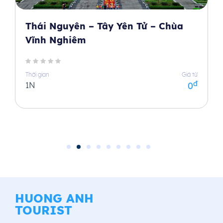
Thái Nguyên – Tây Yên Tử – Chùa
Vĩnh Nghiêm
Thời gian
Giá từ
đ
1N
0
HUONG ANH
TOURIST