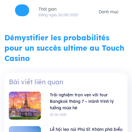
Thời gian
Danh mục
Đăng ngày 26/09/2025
Démystifier les probabilités
pour un succès ultime au Touch
Casino
Bài viết liên quan
Trải nghiệm trọn vẹn với tour
Bangkok tháng 7 – Hành trình lý
tưởng mùa hè
25/06/2025
Lễ hội leo núi Phú Sĩ: Khám phá biểu