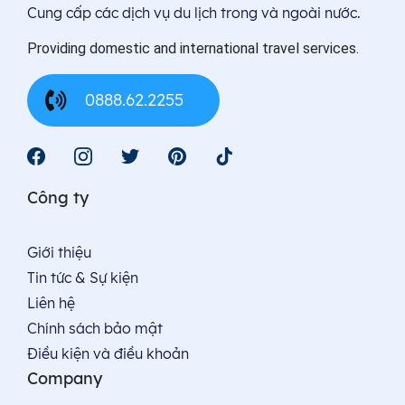
Cung cấp các dịch vụ du lịch trong và ngoài nước.
Providing domestic and international travel services.
0888.62.2255
Công ty
Giới thiệu
Tin tức & Sự kiện
Liên hệ
Chính sách bảo mật
Điều kiện và điều khoản
Company