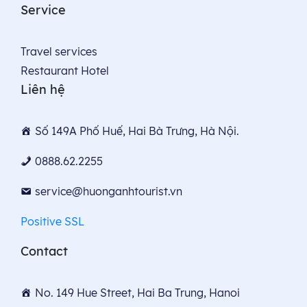
Service
Travel services
Restaurant Hotel
Liên hệ
Số 149A Phố Huế, Hai Bà Trưng, Hà Nội.
0888.62.2255
service@huonganhtourist.vn
Positive SSL
Contact
No. 149 Hue Street, Hai Ba Trung, Hanoi