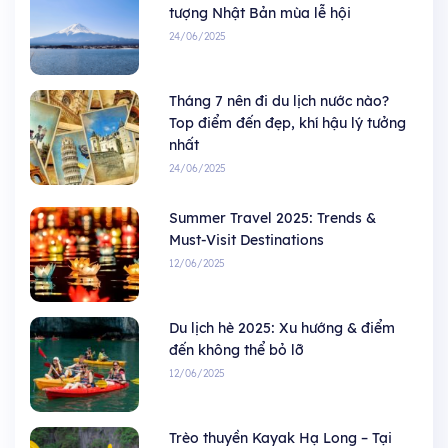
tượng Nhật Bản mùa lễ hội
24/06/2025
Tháng 7 nên đi du lịch nước nào?
Top điểm đến đẹp, khí hậu lý tưởng
nhất
24/06/2025
Summer Travel 2025: Trends &
Must-Visit Destinations
12/06/2025
Du lịch hè 2025: Xu hướng & điểm
đến không thể bỏ lỡ
12/06/2025
Trèo thuyền Kayak Hạ Long – Tại