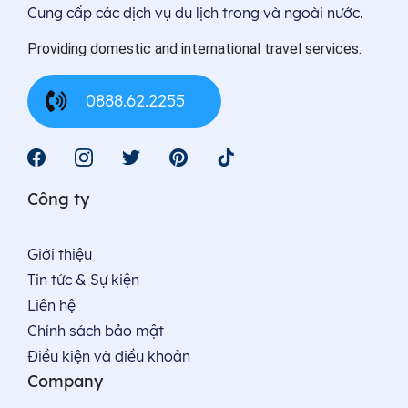
Cung cấp các dịch vụ du lịch trong và ngoài nước.
Providing domestic and international travel services.
0888.62.2255
Công ty
Giới thiệu
Tin tức & Sự kiện
Liên hệ
Chính sách bảo mật
Điều kiện và điều khoản
Company