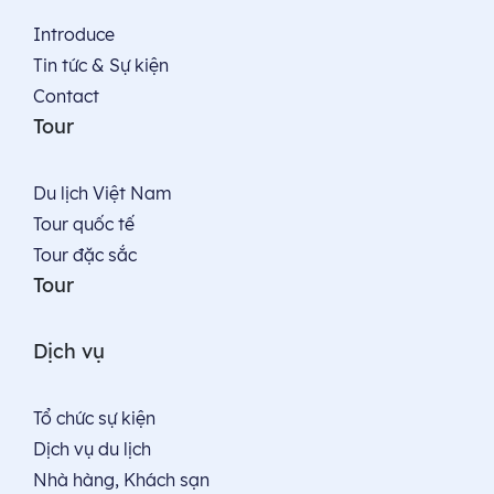
Introduce
Tin tức & Sự kiện
Contact
Tour
Du lịch Việt Nam
Tour quốc tế
Tour đặc sắc
Tour
Dịch vụ
Tổ chức sự kiện
Dịch vụ du lịch
Nhà hàng, Khách sạn