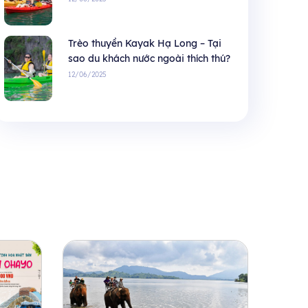
Trèo thuyền Kayak Hạ Long – Tại
sao du khách nước ngoài thích thú?
12/06/2025