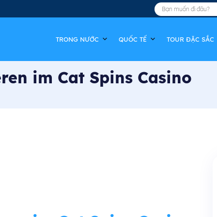
TRONG NƯỚC
QUỐC TẾ
TOUR ĐẶC SẮC
eren im Cat Spins Casino