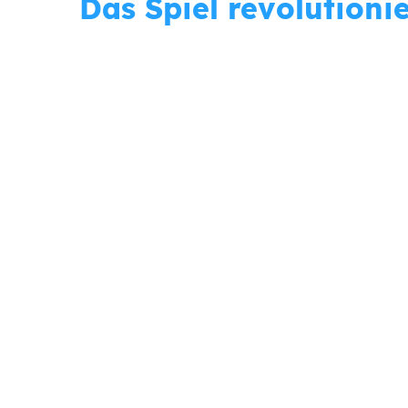
Das Spiel revolutioni