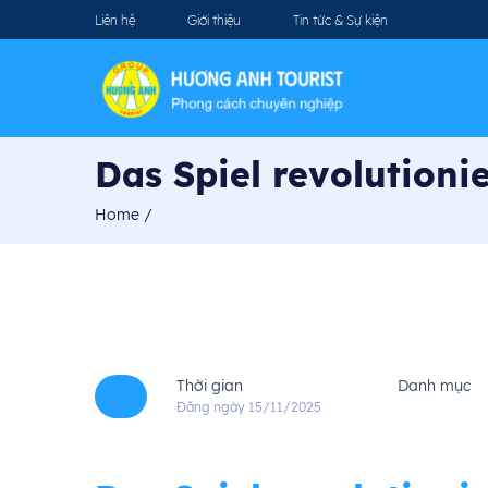
Liên hệ
Giới thiệu
Tin tức & Sự kiện
Das Spiel revolutioni
Home
/
Thời gian
Danh mục
Đăng ngày 15/11/2025