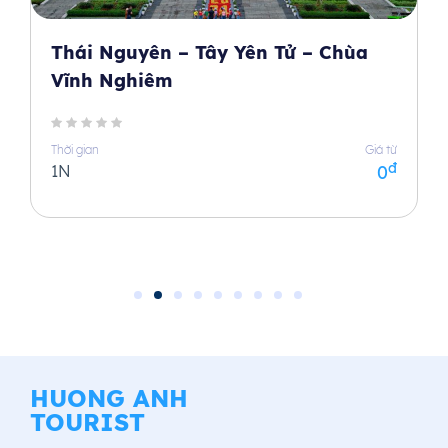
Thái Nguyên – Tây Yên Tử – Chùa
Vĩnh Nghiêm
Thời gian
Giá từ
đ
1N
0
HUONG ANH
TOURIST