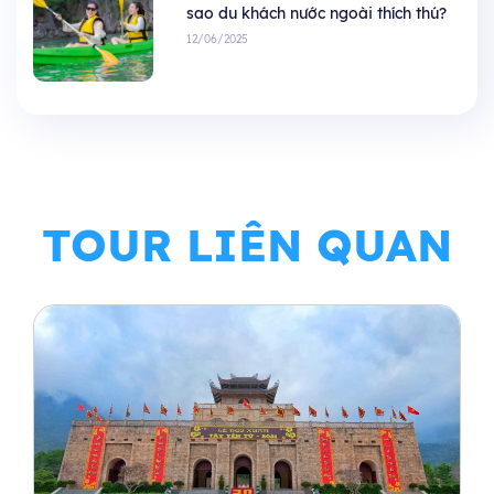
sao du khách nước ngoài thích thú?
12/06/2025
TOUR LIÊN QUAN