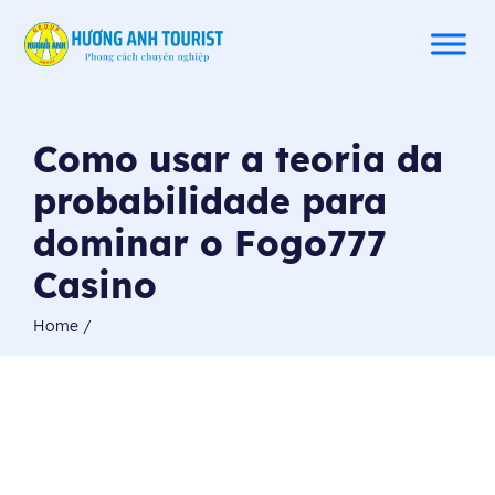
Como usar a teoria da
probabilidade para
dominar o Fogo777
Casino
Home
/