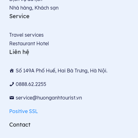
Nhà hàng, Khách sạn
Service
Travel services
Restaurant Hotel
Liên hệ
Số 149A Phố Huế, Hai Bà Trưng, Hà Nội.
0888.62.2255
service@huonganhtourist.vn
Positive SSL
Contact