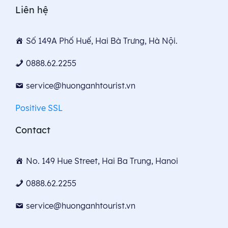
Liên hệ
Số 149A Phố Huế, Hai Bà Trưng, Hà Nội.
0888.62.2255
service@huonganhtourist.vn
Positive SSL
Contact
No. 149 Hue Street, Hai Ba Trung, Hanoi
0888.62.2255
service@huonganhtourist.vn