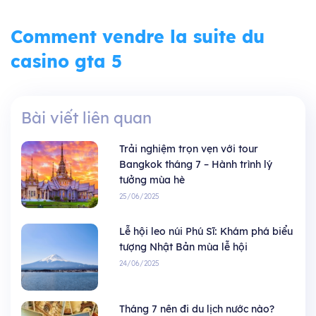
Comment vendre la suite du
casino gta 5
Bài viết liên quan
Trải nghiệm trọn vẹn với tour
Bangkok tháng 7 – Hành trình lý
tưởng mùa hè
25/06/2025
Lễ hội leo núi Phú Sĩ: Khám phá biểu
tượng Nhật Bản mùa lễ hội
24/06/2025
Tháng 7 nên đi du lịch nước nào?