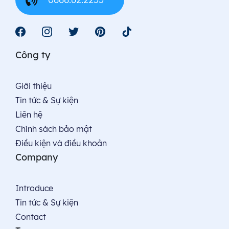
Công ty
Giới thiệu
Tin tức & Sự kiện
Liên hệ
Chính sách bảo mật
Điều kiện và điều khoản
Company
Introduce
Tin tức & Sự kiện
Contact