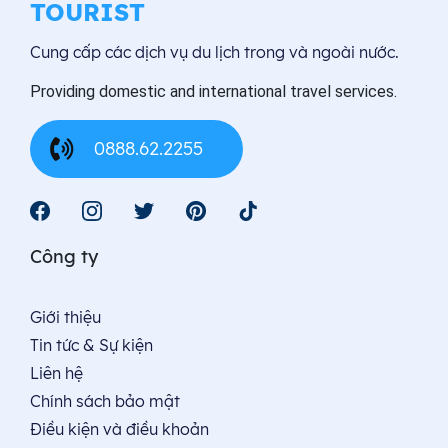
TOURIST
Cung cấp các dịch vụ du lịch trong và ngoài nước.
Providing domestic and international travel services.
0888.62.2255
Công ty
Giới thiệu
Tin tức & Sự kiện
Liên hệ
Chính sách bảo mật
Điều kiện và điều khoản