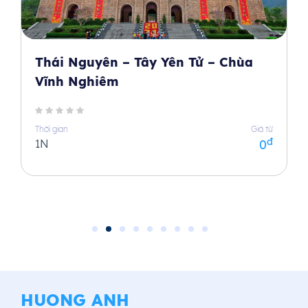
Thái Nguyên – Tây Yên Tử – Chùa
Vĩnh Nghiêm
Thời gian
Giá từ
đ
1N
0
HUONG ANH