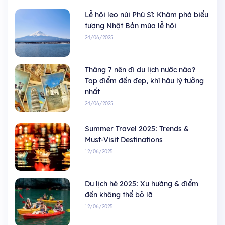
Lễ hội leo núi Phú Sĩ: Khám phá biểu
tượng Nhật Bản mùa lễ hội
24/06/2025
Tháng 7 nên đi du lịch nước nào?
Top điểm đến đẹp, khí hậu lý tưởng
nhất
24/06/2025
Summer Travel 2025: Trends &
Must-Visit Destinations
12/06/2025
Du lịch hè 2025: Xu hướng & điểm
đến không thể bỏ lỡ
12/06/2025