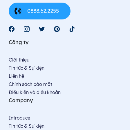
0888.62.2255
Công ty
Giới thiệu
Tin tức & Sự kiện
Liên hệ
Chính sách bảo mật
Điều kiện và điều khoản
Company
Introduce
Tin tức & Sự kiện