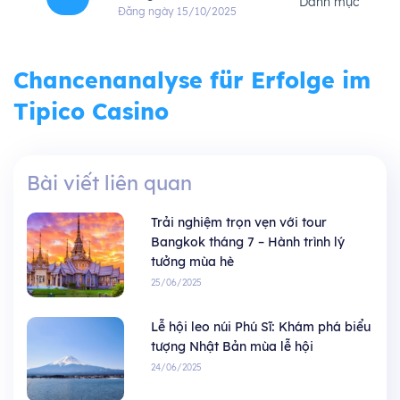
Danh mục
Đăng ngày 15/10/2025
Chancenanalyse für Erfolge im
Tipico Casino
Bài viết liên quan
Trải nghiệm trọn vẹn với tour
Bangkok tháng 7 – Hành trình lý
tưởng mùa hè
25/06/2025
Lễ hội leo núi Phú Sĩ: Khám phá biểu
tượng Nhật Bản mùa lễ hội
24/06/2025