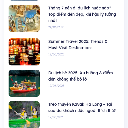
Tháng 7 nên đi du lịch nước nào?
Top điểm đến đẹp, khí hậu lý tưởng
nhất
24/06/2025
Summer Travel 2025: Trends &
Must-Visit Destinations
12/06/2025
Du lịch hè 2025: Xu hướng & điểm
đến không thể bỏ lỡ
12/06/2025
Trèo thuyền Kayak Hạ Long – Tại
sao du khách nước ngoài thích thú?
12/06/2025