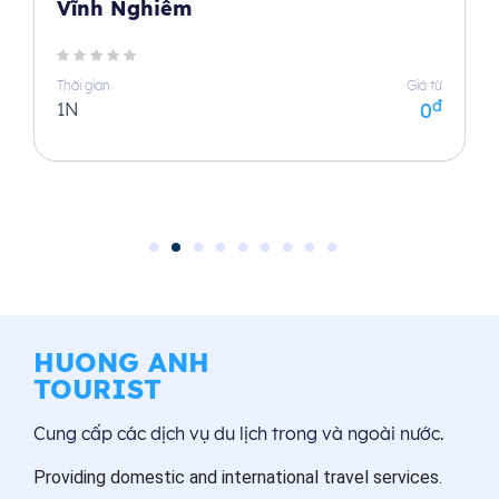
Vĩnh Nghiêm
Thời gian
Giá từ
đ
1N
0
HUONG ANH
TOURIST
Cung cấp các dịch vụ du lịch trong và ngoài nước.
Providing domestic and international travel services.