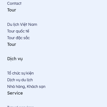
Contact
Tour
Du lịch Việt Nam
Tour quốc tế
Tour đặc sắc
Tour
Dịch vụ
Tổ chức sự kiện
Dịch vụ du lịch
Nhà hàng, Khách sạn
Service