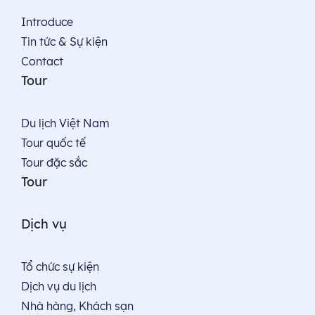
Introduce
Tin tức & Sự kiện
Contact
Tour
Du lịch Việt Nam
Tour quốc tế
Tour đặc sắc
Tour
Dịch vụ
Tổ chức sự kiện
Dịch vụ du lịch
Nhà hàng, Khách sạn