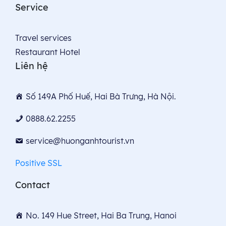
Service
Travel services
Restaurant Hotel
Liên hệ
Số 149A Phố Huế, Hai Bà Trưng, Hà Nội.
0888.62.2255
service@huonganhtourist.vn
Positive SSL
Contact
No. 149 Hue Street, Hai Ba Trung, Hanoi