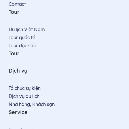
Contact
Tour
Du lịch Việt Nam
Tour quốc tế
Tour đặc sắc
Tour
Dịch vụ
Tổ chức sự kiện
Dịch vụ du lịch
Nhà hàng, Khách sạn
Service