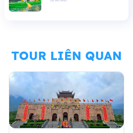
12/06/2025
TOUR LIÊN QUAN