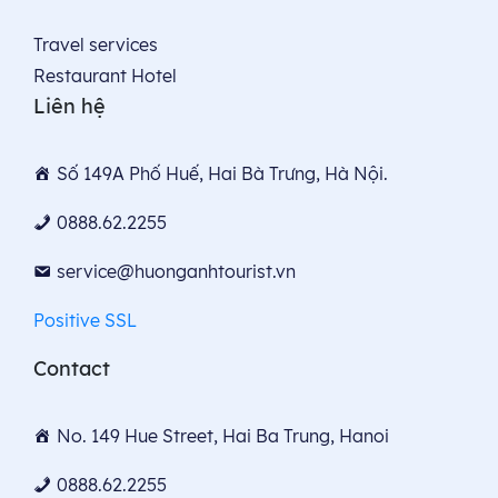
Travel services
Restaurant Hotel
Liên hệ
Số 149A Phố Huế, Hai Bà Trưng, Hà Nội.
0888.62.2255
service@huonganhtourist.vn
Positive SSL
Contact
No. 149 Hue Street, Hai Ba Trung, Hanoi
0888.62.2255